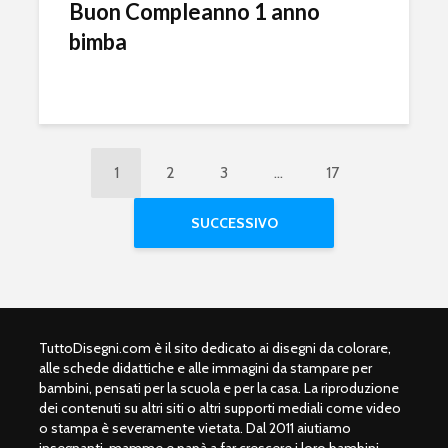
Buon Compleanno 1 anno
bimba
1
2
3
…
17
SUCCESSIVO
TuttoDisegni.com è il sito dedicato ai disegni da colorare,
alle schede didattiche e alle immagini da stampare per
bambini, pensati per la scuola e per la casa. La riproduzione
dei contenuti su altri siti o altri supporti mediali come video
o stampa è severamente vietata. Dal 2011 aiutiamo