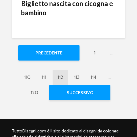
Biglietto nascita con cicogna e
bambino
1
…
PRECEDENTE
110
111
112
113
114
…
120
SUCCESSIVO
TuttoDisegni.com è il sito dedicato ai disegni da colorare,