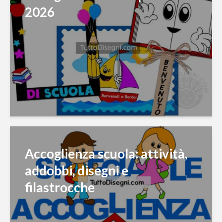
2026
Accoglienza scuola: attività,
addobbi, disegni e
filastrocche