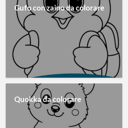
Gufo con zaino da colorare
Quokka da colorare