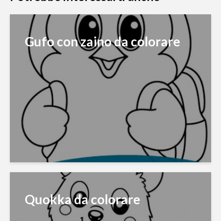
Gufo con zaino da colorare
Quokka da colorare