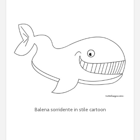
Balena sorridente in stile cartoon