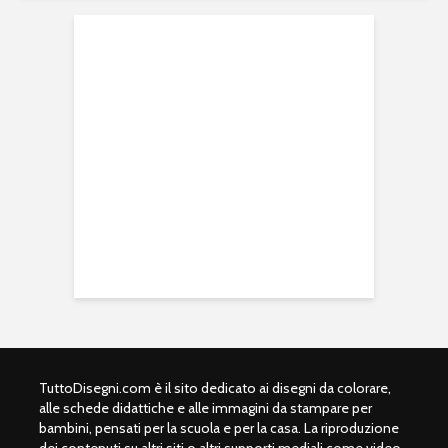
TuttoDisegni.com è il sito dedicato ai disegni da colorare,
alle schede didattiche e alle immagini da stampare per
bambini, pensati per la scuola e per la casa. La riproduzione
dei contenuti su altri siti o altri supporti mediali come video