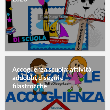
Accoglienza scuola: attività,
addobbi, disegni e
filastrocche