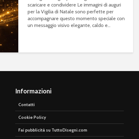
scaricare e condividere Le immagini di auguri
per la Vigilia di Natale sono perfette per
accompagnare questo momento speciale con
un messaggio visivo elegante, caldo e...
Informazioni
Contatti
Cookie Policy
Fai pubblicità su TuttoDisegni.com