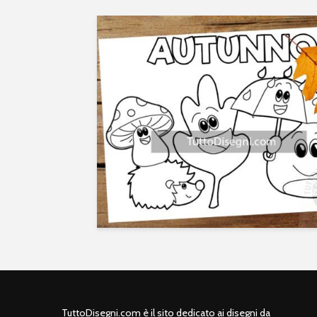
TuttoDisegni.com è il sito dedicato ai disegni da