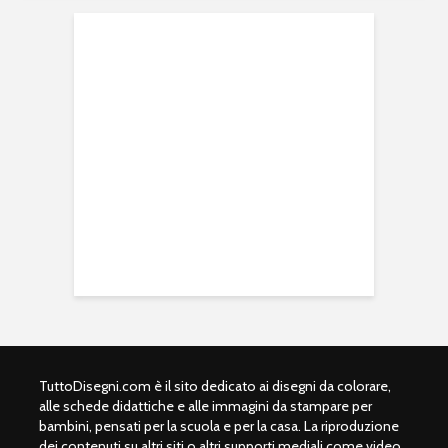
TuttoDisegni.com è il sito dedicato ai disegni da colorare,
alle schede didattiche e alle immagini da stampare per
bambini, pensati per la scuola e per la casa. La riproduzione
dei contenuti su altri siti o altri supporti mediali come video