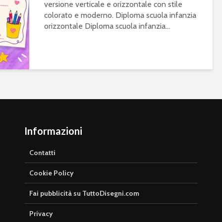
versione verticale e orizzontale con stile
colorato e moderno. Diploma scuola infanzia
orizzontale Diploma scuola infanzia...
Informazioni
Contatti
Cookie Policy
Fai pubblicità su TuttoDisegni.com
Privacy