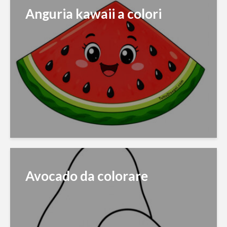
Anguria kawaii a colori
Avocado da colorare