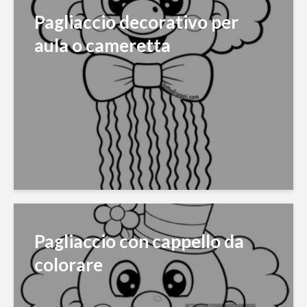
Pagliaccio decorativo per
aula o cameretta
Pagliaccio con cappello da
colorare