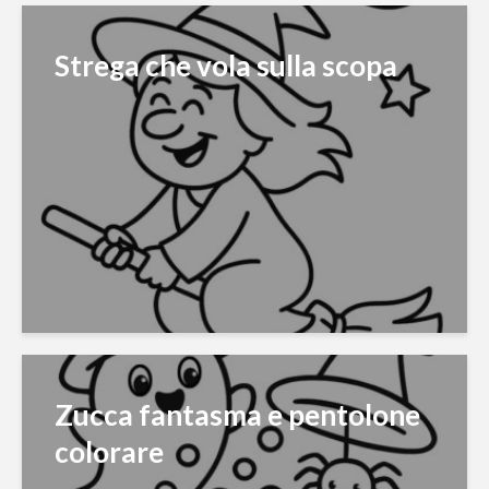
Strega che vola sulla scopa
Zucca fantasma e pentolone
colorare