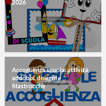
2026
Accoglienza scuola: attività,
addobbi, disegni e
filastrocche