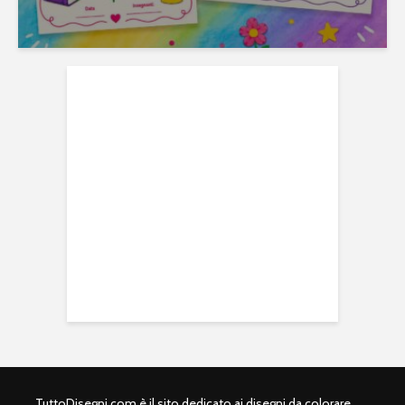
TuttoDisegni.com è il sito dedicato ai disegni da colorare,