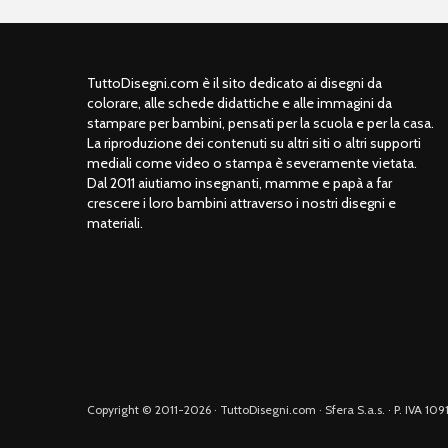
TuttoDisegni.com è il sito dedicato ai disegni da
colorare, alle schede didattiche e alle immagini da
stampare per bambini, pensati per la scuola e per la casa.
La riproduzione dei contenuti su altri siti o altri supporti
mediali come video o stampa è severamente vietata.
Dal 2011 aiutiamo insegnanti, mamme e papà a far
crescere i loro bambini attraverso i nostri disegni e
materiali.
Copyright © 2011-2026 · TuttoDisegni.com · Sfera S.a.s. · P. IVA 1