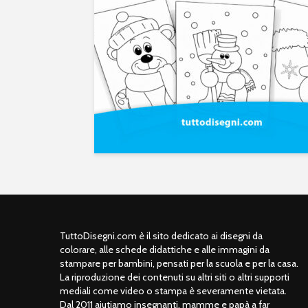
TuttoDisegni.com è il sito dedicato ai disegni da
colorare, alle schede didattiche e alle immagini da
stampare per bambini, pensati per la scuola e per la casa.
La riproduzione dei contenuti su altri siti o altri supporti
mediali come video o stampa è severamente vietata.
Dal 2011 aiutiamo insegnanti, mamme e papà a far