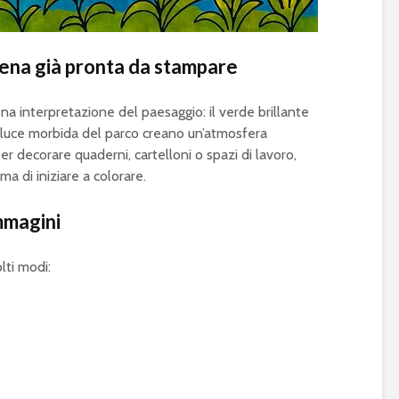
cena già pronta da stampare
a interpretazione del paesaggio: il verde brillante
 la luce morbida del parco creano un’atmosfera
r decorare quaderni, cartelloni o spazi di lavoro,
a di iniziare a colorare.
mmagini
lti modi: