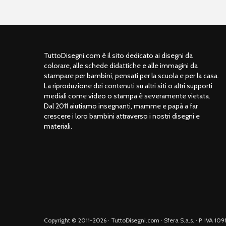
TuttoDisegni.com è il sito dedicato ai disegni da
colorare, alle schede didattiche e alle immagini da
stampare per bambini, pensati per la scuola e per la casa.
La riproduzione dei contenuti su altri siti o altri supporti
mediali come video o stampa è severamente vietata.
Dal 2011 aiutiamo insegnanti, mamme e papà a far
crescere i loro bambini attraverso i nostri disegni e
materiali.
Copyright © 2011-2026 · TuttoDisegni.com · Sfera S.a.s. · P. IVA 1