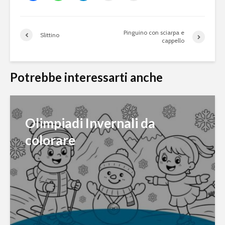
Pinguino con sciarpa e
Slittino
cappello
Potrebbe interessarti anche
Olimpiadi Invernali da
colorare