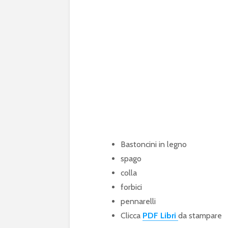
Bastoncini in legno
spago
colla
forbici
pennarelli
Clicca
PDF Libri
da stampare