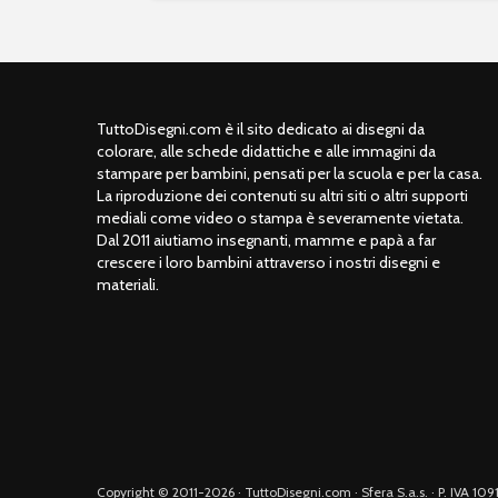
TuttoDisegni.com è il sito dedicato ai disegni da
colorare, alle schede didattiche e alle immagini da
stampare per bambini, pensati per la scuola e per la casa.
La riproduzione dei contenuti su altri siti o altri supporti
mediali come video o stampa è severamente vietata.
Dal 2011 aiutiamo insegnanti, mamme e papà a far
crescere i loro bambini attraverso i nostri disegni e
materiali.
Copyright © 2011-2026 · TuttoDisegni.com · Sfera S.a.s. · P. IVA 1