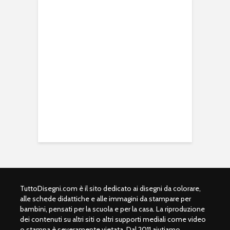
TuttoDisegni.com è il sito dedicato ai disegni da colorare,
alle schede didattiche e alle immagini da stampare per
bambini, pensati per la scuola e per la casa. La riproduzione
dei contenuti su altri siti o altri supporti mediali come video
o stampa è severamente vietata. Dal 2011 aiutiamo