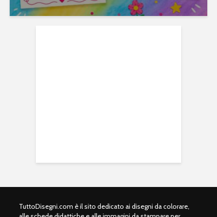
TuttoDisegni.com è il sito dedicato ai disegni da colorare,
alle schede didattiche e alle immagini da stampare per