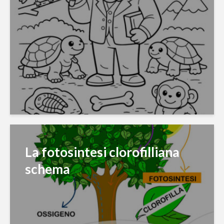
La fotosintesi clorofilliana
schema