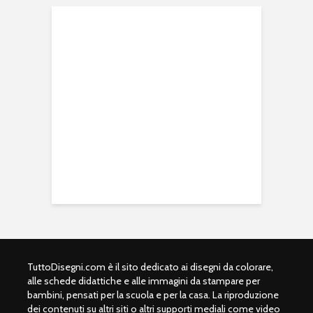
TuttoDisegni.com è il sito dedicato ai disegni da colorare,
alle schede didattiche e alle immagini da stampare per
bambini, pensati per la scuola e per la casa. La riproduzione
dei contenuti su altri siti o altri supporti mediali come video