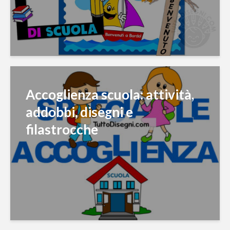
Accoglienza scuola: attività,
addobbi, disegni e
filastrocche