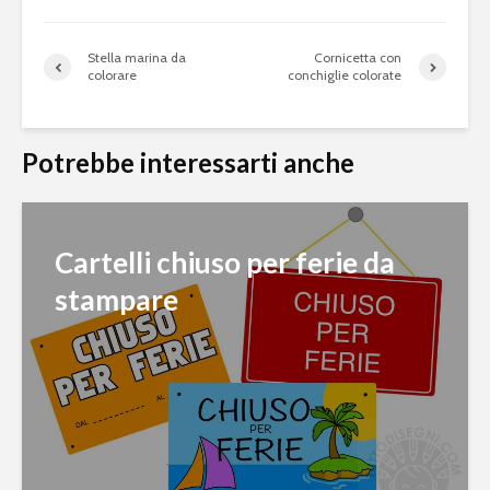
Stella marina da
Cornicetta con
colorare
conchiglie colorate
Potrebbe interessarti anche
Cartelli chiuso per ferie da
stampare