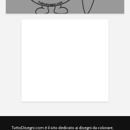
TuttoDisegni.com è il sito dedicato ai disegni da colorare,