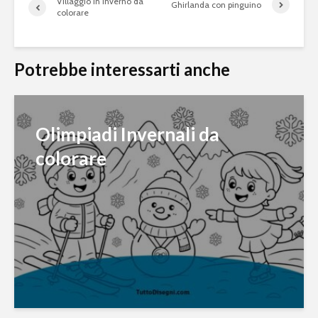
Villaggio in inverno da
Ghirlanda con pinguino
colorare
Potrebbe interessarti anche
Olimpiadi Invernali da
colorare