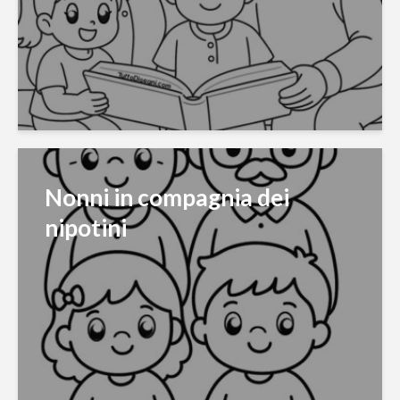
Nonni in compagnia dei
nipotini