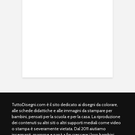
TuttoDisegni.com è il sito dedicato ai disegni da colorare,
alle schede didattiche e alle immagini da stampare per
bambini, pensati per la scuola e per la casa. La riproduzione
dei contenuti su altri siti o altri supporti mediali come video
o stampa è severamente vietata. Dal 2011 aiutiamo
insegnanti, mamme e papà a far crescere i loro bambini