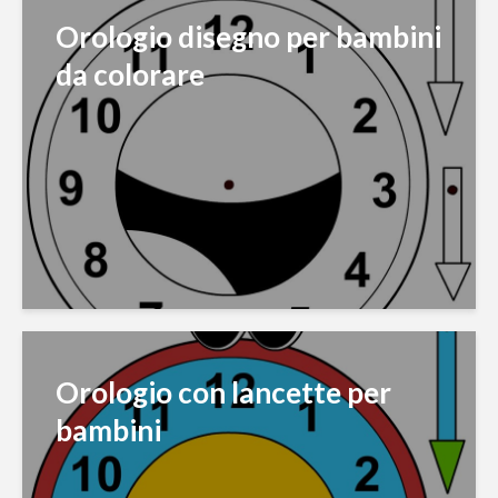
Orologio disegno per bambini
da colorare
Orologio con lancette per
bambini