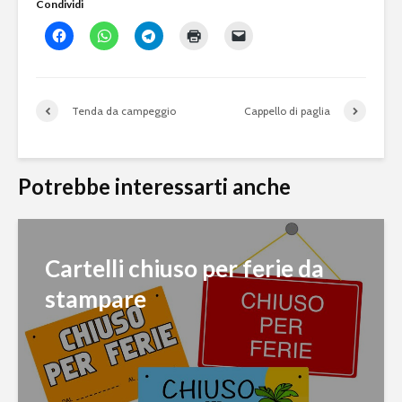
Condividi
Tenda da campeggio
Cappello di paglia
Potrebbe interessarti anche
Cartelli chiuso per ferie da
stampare