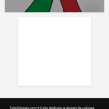
TuttoDisegni.com è il sito dedicato ai disegni da colorare,