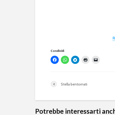
R
Condividi
Stella bentornati
Potrebbe interessarti anc